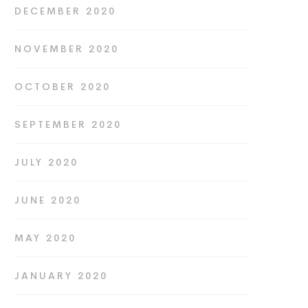
DECEMBER 2020
NOVEMBER 2020
OCTOBER 2020
SEPTEMBER 2020
JULY 2020
JUNE 2020
MAY 2020
JANUARY 2020