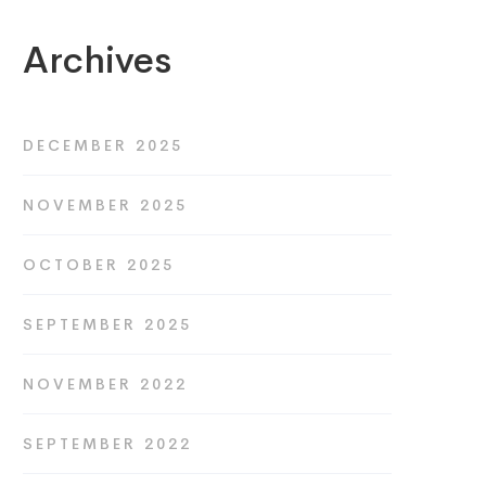
Archives
DECEMBER 2025
NOVEMBER 2025
OCTOBER 2025
SEPTEMBER 2025
NOVEMBER 2022
SEPTEMBER 2022