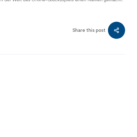
Share this post