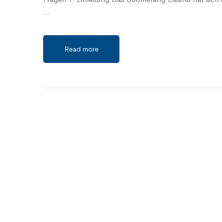
…
Read more