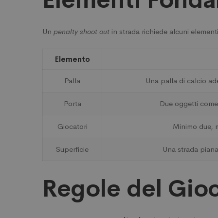
Un
penalty shoot out
in strada richiede alcuni elementi
Elemento
Palla
Una palla di calcio ad
Porta
Due oggetti come 
Giocatori
Minimo due, ma
Superficie
Una strada piana 
Regole del Gio