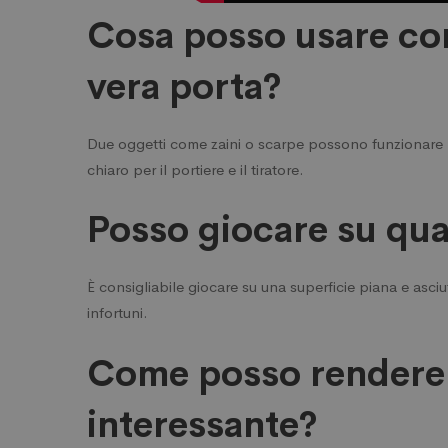
Cosa posso usare co
vera porta?
Due oggetti come zaini o scarpe possono funzionare 
chiaro per il portiere e il tiratore.
Posso giocare su qual
È consigliabile giocare su una superficie piana e asciutt
infortuni.
Come posso rendere i
interessante?