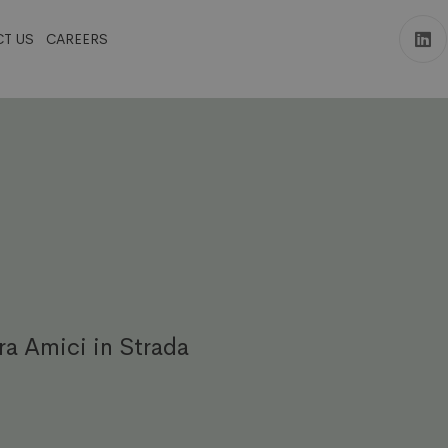
T US
CAREERS
tra Amici in Strada