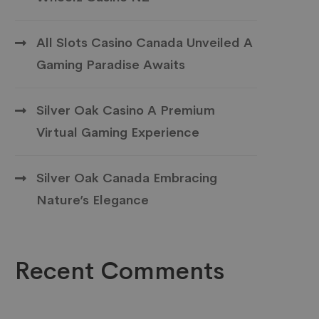
All Slots Casino Canada Unveiled A
Gaming Paradise Awaits
Silver Oak Casino A Premium
Virtual Gaming Experience
Silver Oak Canada Embracing
Nature’s Elegance
Recent Comments