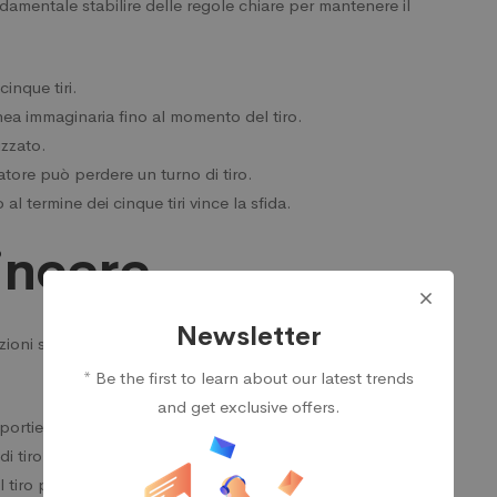
ndamentale stabilire delle regole chiare per mantenere il
inque tiri.
inea immaginaria fino al momento del tiro.
izzato.
atore può perdere un turno di tiro.
al termine dei cinque tiri vince la sfida.
incere
Newsletter
zioni strategiche possono fare la differenza tra vittoria e
* Be the first to learn about our latest trends
and get exclusive offers.
l portiere per capire dove potrebbe tuffarsi.
i tiro per non renderti prevedibile.
l tiro per assicurarti precisione e potenza.