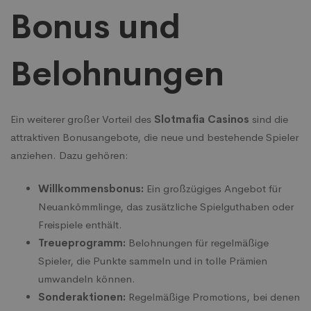
Bonus und
Belohnungen
Ein weiterer großer Vorteil des
Slotmafia Casinos
sind die
attraktiven Bonusangebote, die neue und bestehende Spieler
anziehen. Dazu gehören:
Willkommensbonus:
Ein großzügiges Angebot für
Neuankömmlinge, das zusätzliche Spielguthaben oder
Freispiele enthält.
Treueprogramm:
Belohnungen für regelmäßige
Spieler, die Punkte sammeln und in tolle Prämien
umwandeln können.
Sonderaktionen:
Regelmäßige Promotions, bei denen