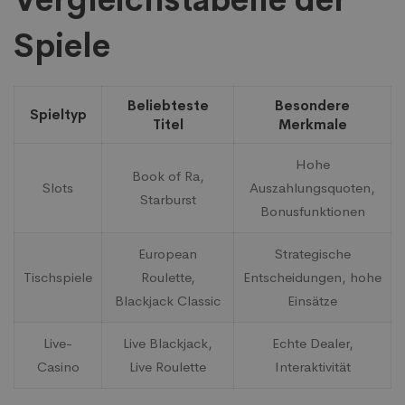
Vergleichstabelle der
Spiele
Beliebteste
Besondere
Spieltyp
Titel
Merkmale
Hohe
Book of Ra,
Slots
Auszahlungsquoten,
Starburst
Bonusfunktionen
European
Strategische
Tischspiele
Roulette,
Entscheidungen, hohe
Blackjack Classic
Einsätze
Live-
Live Blackjack,
Echte Dealer,
Casino
Live Roulette
Interaktivität