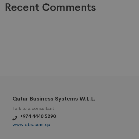
Recent Comments
Qatar Business Systems W.L.L.
Talk to a consultant
+974 4440 5290
www.qbs.com.qa