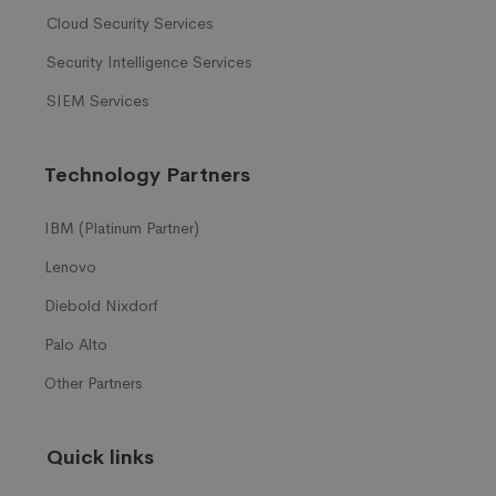
Cloud Security Services
Security Intelligence Services
SIEM Services
Technology Partners
IBM (Platinum Partner)
Lenovo
Diebold Nixdorf
Palo Alto
Other Partners
Quick links