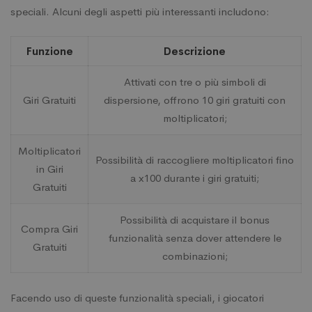
speciali. Alcuni degli aspetti più interessanti includono:
Funzione
Descrizione
Attivati con tre o più simboli di
Giri Gratuiti
dispersione, offrono 10 giri gratuiti con
moltiplicatori;
Moltiplicatori
Possibilità di raccogliere moltiplicatori fino
in Giri
a x100 durante i giri gratuiti;
Gratuiti
Possibilità di acquistare il bonus
Compra Giri
funzionalità senza dover attendere le
Gratuiti
combinazioni;
Facendo uso di queste funzionalità speciali, i giocatori