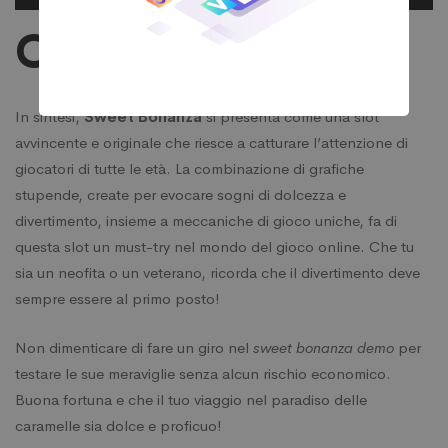
Conclusione
In sintesi,
Sweet Bonanza
si presenta come una slot
avvincente e originale che riesce a catturare l’attenzione di
giocatori di tutte le età. La combinazione di grafiche
stupende, create per evocare sogni di dolcezza e
divertimento, insieme a meccaniche di gioco uniche, fa di
questa slot un must-try nel mondo del gioco online. Che tu
sia un neofita o un veterano, ricorda che il divertimento deve
sempre essere al primo posto!
Non dimenticare di fare un giro nel
sweet bonanza demo
per
testare le sue meraviglie senza alcun rischio economico.
Buona fortuna e che il tuo viaggio nel paradiso delle
caramelle sia dolce e proficuo!