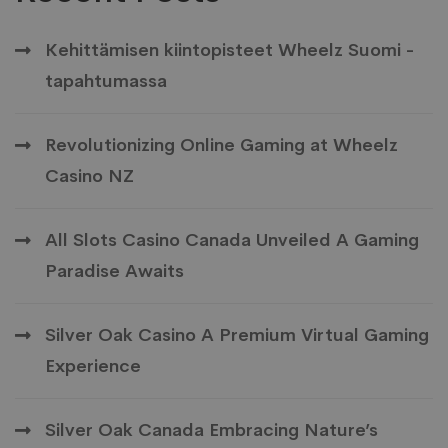
Kehittämisen kiintopisteet Wheelz Suomi -
tapahtumassa
Revolutionizing Online Gaming at Wheelz
Casino NZ
All Slots Casino Canada Unveiled A Gaming
Paradise Awaits
Silver Oak Casino A Premium Virtual Gaming
Experience
Silver Oak Canada Embracing Nature’s