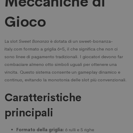
Meccaniche di
Gioco
La slot
Sweet Bonanza
è dotata di un
sweet-bonanza-
italy.com
formato a griglia 6×5, il che significa che non ci
sono linee di pagamento tradizionali. I giocatori devono far
combaciare almeno otto simboli uguali per ottenere una
vincita. Questo sistema consente un gameplay dinamico e
continuo, evitando la monotonia delle slot più convenzionali.
Caratteristiche
principali
Formato della griglia:
6 rulli e 5 righe