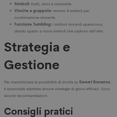
Simboli:
frutti, dolci e caramelle
Vincite a grappolo:
minimo 8 simboli per
combinazione vincente
Funzione Tumbling:
i simboli vincenti spariscono,
dando spazio a nuovi simboli che cadono dall’alto
Strategia e
Gestione
Per massimizzare le possibilità di vincita su
Sweet Bonanza
,
è essenziale adottare alcune strategie di gioco efficaci. Ecco
alcune raccomandazioni:
Consigli pratici