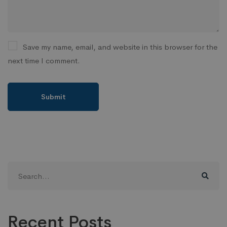
Save my name, email, and website in this browser for the
next time I comment.
Search
for:
Recent Posts