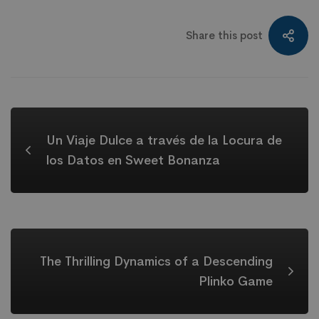
Share this post
Un Viaje Dulce a través de la Locura de
los Datos en Sweet Bonanza
The Thrilling Dynamics of a Descending
Plinko Game