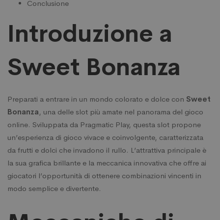
Conclusione
Introduzione a
Sweet Bonanza
Preparati a entrare in un mondo colorato e dolce con
Sweet
Bonanza
, una delle slot più amate nel panorama del gioco
online. Sviluppata da Pragmatic Play, questa slot propone
un’esperienza di gioco vivace e coinvolgente, caratterizzata
da frutti e dolci che invadono il rullo. L’attrattiva principale è
la sua grafica brillante e la meccanica innovativa che offre ai
giocatori l’opportunità di ottenere combinazioni vincenti in
modo semplice e divertente.