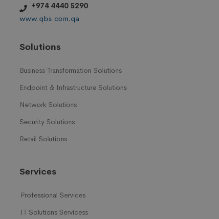
+974 4440 5290
www.qbs.com.qa
Solutions
Business Transformation Solutions
Endpoint & Infrastructure Solutions
Network Solutions
Security Solutions
Retail Solutions
Services
Professional Services
IT Solutions Servicess