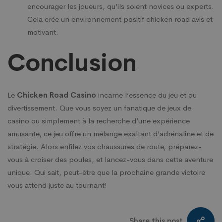
encourager les joueurs, qu’ils soient novices ou experts.
Cela crée un environnement positif
chicken road avis
et
motivant.
Conclusion
Le
Chicken Road Casino
incarne l’essence du jeu et du
divertissement. Que vous soyez un fanatique de jeux de
casino ou simplement à la recherche d’une expérience
amusante, ce jeu offre un mélange exaltant d’adrénaline et de
stratégie. Alors enfilez vos chaussures de route, préparez-
vous à croiser des poules, et lancez-vous dans cette aventure
unique. Qui sait, peut-être que la prochaine grande victoire
vous attend juste au tournant!
Share this post