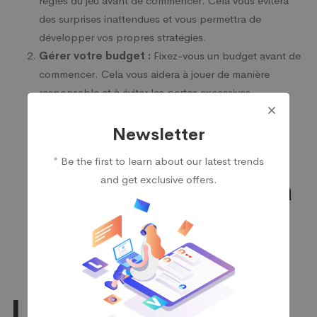
règles du jeu avant de commencer. Cela vous évitera
des surprises inattendues et vous permettra de
développer vos propres stratégies.
Gérer votre budget :
Fixez-vous un budget avant de
commencer. Cela vous aidera à jouer de manière
responsable et à éviter les pertes excessives.
Strategie per
Newsletter
Aumentare le
* Be the first to learn about our latest trends
and get exclusive offers.
Possibilità di Vittoria
Observer les autres joueurs :
Prenez le temps
d’observer les stratégies des autres, cela peut vous
donner des idées sur ce qui fonctionne ou non.
La Communauté