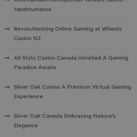
tapahtumassa
Revolutionizing Online Gaming at Wheelz
Casino NZ
All Slots Casino Canada Unveiled A Gaming
Paradise Awaits
Silver Oak Casino A Premium Virtual Gaming
Experience
Silver Oak Canada Embracing Nature’s
Elegance