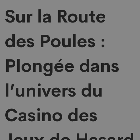
des
Sur la Route
Poules
des Poules :
Plongée
Plongée dans
dans
l’univers
l’univers du
du
Casino des
Casino