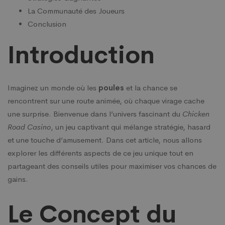
La Communauté des Joueurs
Conclusion
Introduction
Imaginez un monde où les
poules
et la chance se
rencontrent sur une route animée, où chaque virage cache
une surprise. Bienvenue dans l’univers fascinant du
Chicken
Road Casino
, un jeu captivant qui mélange stratégie, hasard
et une touche d’amusement. Dans cet article, nous allons
explorer les différents aspects de ce jeu unique tout en
partageant des conseils utiles pour maximiser vos chances de
gains.
Le Concept du