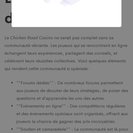
des Joueurs
Le
Chicken Road Casino
ne serait pas complet sans sa
communauté vibrante. Les joueurs qui se rencontrent en ligne
échangent leurs expériences, partagent des conseils, et
célèbrent leurs réussites collectives. Voici quelques éléments
qui rendent cette communauté si spéciale :
**Forums dédiés** : De nombreux forums permettent
aux joueurs de discuter de leurs stratégies, de poser des
questions et d’apprendre les uns des autres.
**Événements en ligne** : Des compétitions régulières
et des événements spéciaux sont organisés, offrant aux
joueurs la chance de gagner des prix incroyables.
**Soutien et camaraderie** : La communauté est là pour