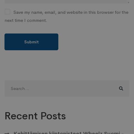
Save my name, email, and website in this browser for the
next time I comment.
Search
for:
Recent Posts
Kehittämisen kiintopisteet Wheelz Suomi -