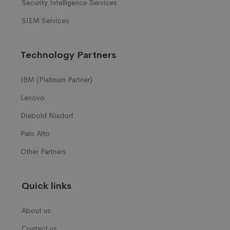
Security Intelligence Services
SIEM Services
Technology Partners
IBM (Platinum Partner)
Lenovo
Diebold Nixdorf
Palo Alto
Other Partners
Quick links
About us
Contact us