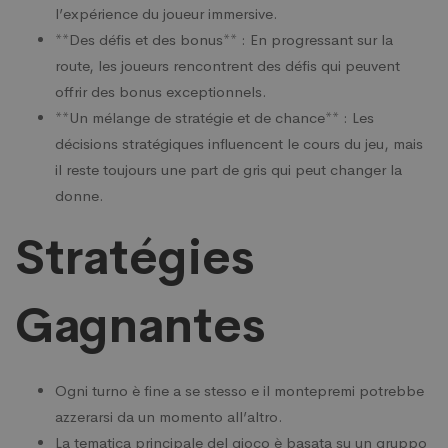
l’expérience du joueur immersive.
**Des défis et des bonus** : En progressant sur la
route, les joueurs rencontrent des défis qui peuvent
offrir des bonus exceptionnels.
**Un mélange de stratégie et de chance** : Les
décisions stratégiques influencent le cours du jeu, mais
il reste toujours une part de gris qui peut changer la
donne.
Stratégies
Gagnantes
Ogni turno è fine a se stesso e il montepremi potrebbe
azzerarsi da un momento all’altro.
La tematica principale del gioco è basata su un gruppo