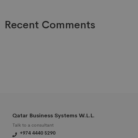
Recent Comments
Qatar Business Systems W.L.L.
Talk to a consultant
+974 4440 5290