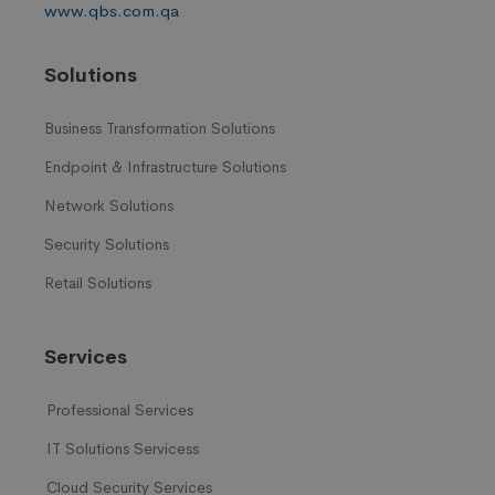
www.qbs.com.qa
Solutions
Business Transformation Solutions
Endpoint & Infrastructure Solutions
Network Solutions
Security Solutions
Retail Solutions
Services
Professional Services
IT Solutions Servicess
Cloud Security Services