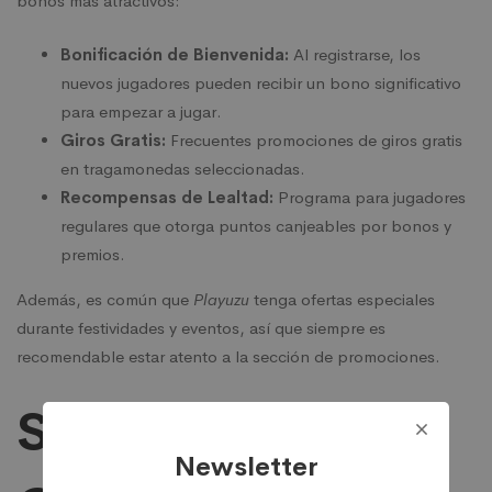
bonos más atractivos:
Bonificación de Bienvenida:
Al registrarse, los
nuevos jugadores pueden recibir un bono significativo
para empezar a jugar.
Giros Gratis:
Frecuentes promociones de giros gratis
en tragamonedas seleccionadas.
Recompensas de Lealtad:
Programa para jugadores
regulares que otorga puntos canjeables por bonos y
premios.
Además, es común que
Playuzu
tenga ofertas especiales
durante festividades y eventos, así que siempre es
recomendable estar atento a la sección de promociones.
Seguridad y
Newsletter