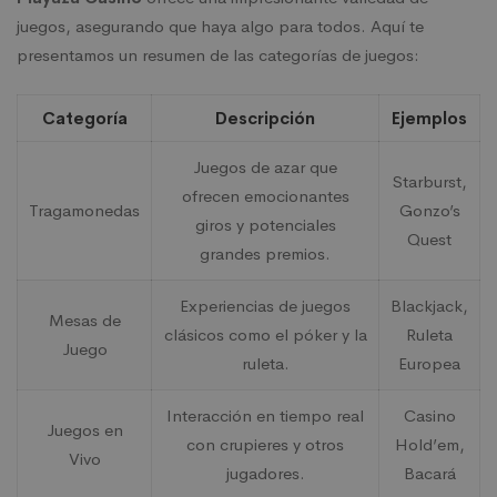
juegos, asegurando que haya algo para todos. Aquí te
presentamos un resumen de las categorías de juegos:
Categoría
Descripción
Ejemplos
Juegos de azar que
Starburst,
ofrecen emocionantes
Tragamonedas
Gonzo’s
giros y potenciales
Quest
grandes premios.
Experiencias de juegos
Blackjack,
Mesas de
clásicos como el póker y la
Ruleta
Juego
ruleta.
Europea
Interacción en tiempo real
Casino
Juegos en
con crupieres y otros
Hold’em,
Vivo
jugadores.
Bacará