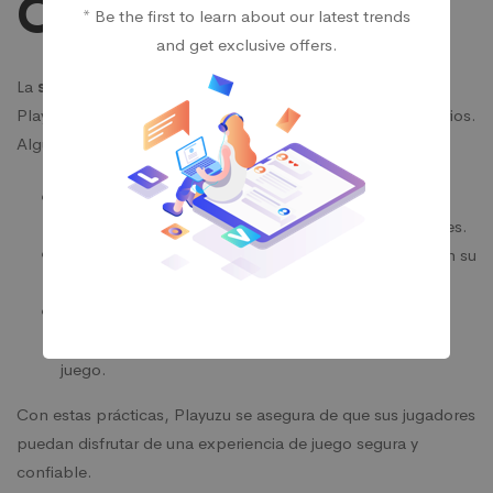
Confiabilidad
* Be the first to learn about our latest trends
and get exclusive offers.
La
seguridad
es un aspecto crucial en el juego en línea, y
Playuzu no escatima en medidas para proteger a sus usuarios.
Algunas de las prácticas implementadas incluyen:
Cifrado SSL:
Para garantizar la seguridad de las
transacciones y la protección de los datos personales.
Licencia de Juego:
Opera bajo licencias que avalan su
legitimidad y cumplimiento de normativas.
Juego Responsable:
Herramientas y recursos para
ayudar a los jugadores a mantener el control de su
juego.
Con estas prácticas, Playuzu se asegura de que sus jugadores
puedan disfrutar de una experiencia de juego segura y
confiable.