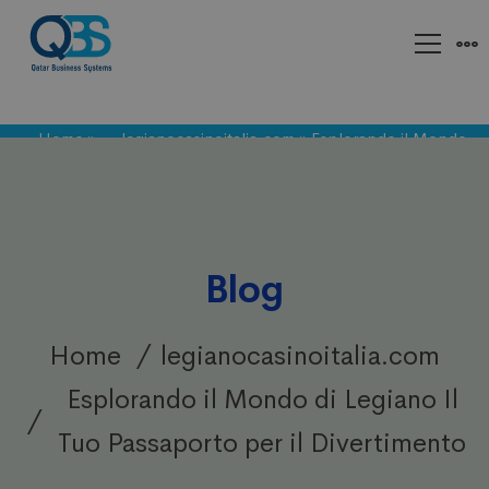
Home
»
legianocasinoitalia.com
»
Esplorando il Mondo
di Legiano Il Tuo Passaporto per il Divertimento
Blog
Home
legianocasinoitalia.com
Esplorando il Mondo di Legiano Il
Tuo Passaporto per il Divertimento