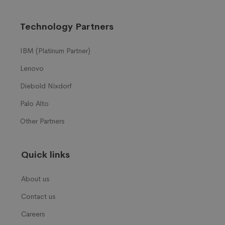
Technology Partners
IBM (Platinum Partner)
Lenovo
Diebold Nixdorf
Palo Alto
Other Partners
Quick links
About us
Contact us
Careers