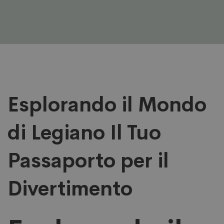
Esplorando
Esplorando il Mondo
di Legiano Il Tuo
il
Passaporto per il
Mondo
Divertimento
di