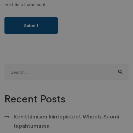
next time I comment.
Search
for:
Recent Posts
Kehittämisen kiintopisteet Wheelz Suomi -
tapahtumassa