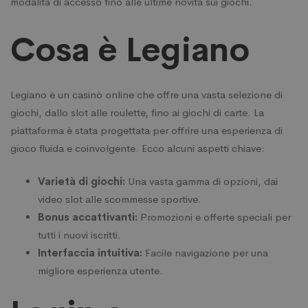
modalità di accesso fino alle ultime novità sui giochi.
Cosa è Legiano
Legiano è un casinò online che offre una vasta selezione di
giochi, dallo slot alle roulette, fino ai giochi di carte. La
piattaforma è stata progettata per offrire una esperienza di
gioco fluida e coinvolgente. Ecco alcuni aspetti chiave:
Varietà di giochi:
Una vasta gamma di opzioni, dai
video slot alle scommesse sportive.
Bonus accattivanti:
Promozioni e offerte speciali per
tutti i nuovi iscritti.
Interfaccia intuitiva:
Facile navigazione per una
migliore esperienza utente.