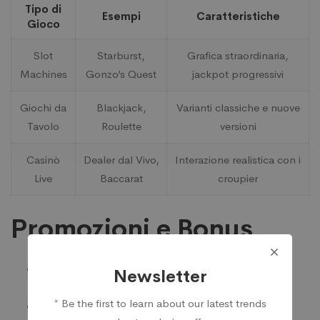
Tipo di
Esempi
Caratteristiche
Gioco
Slot
Starburst,
Grafica straordinaria,
Machines
Gonzo’s Quest
jackpot progressivi
Giochi da
Blackjack,
Varianti classiche e nuove
Tavolo
Roulette
versioni
Casinò
Dealer dal Vivo,
Interazione realistica con i
Live
Baccarat
croupier
Promozioni e Bonus
Bonus di Benvenuto:
Un’ottima opportunità per
Newsletter
iniziare con il piede giusto.
* Be the first to learn about our latest trends
Giorni Fortunati:
Amnesty sui depositi o giri gratuiti