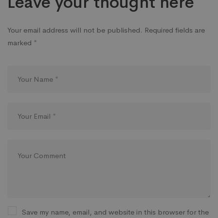
Leave your thought here
Your email address will not be published.
Required fields are
marked
*
Save my name, email, and website in this browser for the