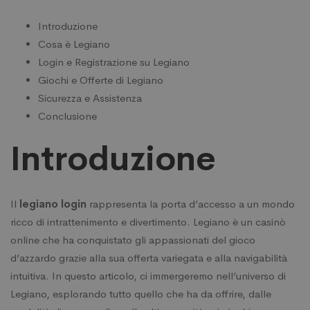
Introduzione
Cosa è Legiano
Login e Registrazione su Legiano
Giochi e Offerte di Legiano
Sicurezza e Assistenza
Conclusione
Introduzione
Il
legiano login
rappresenta la porta d’accesso a un mondo
ricco di intrattenimento e divertimento. Legiano è un casinò
online che ha conquistato gli appassionati del gioco
d’azzardo grazie alla sua offerta variegata e alla navigabilità
intuitiva. In questo articolo, ci immergeremo nell’universo di
Legiano, esplorando tutto quello che ha da offrire, dalle