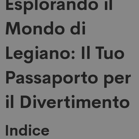
Esplorando il
Legiano
Mondo di
Il
Legiano: Il Tuo
Tuo
Passaporto
Passaporto per
per
il Divertimento
il
Indice
Divertimento