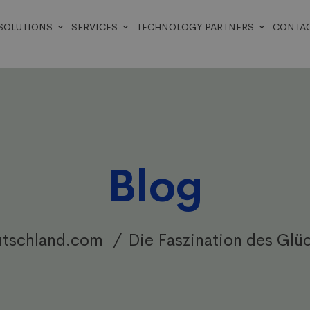
SOLUTIONS
SERVICES
TECHNOLOGY PARTNERS
CONTAC
des Glücksspiels im Pistolo Casino
Blog
utschland.com
Die Faszination des Glüc