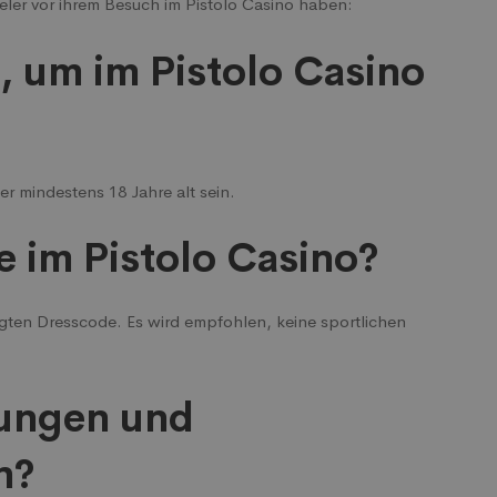
ieler vor ihrem Besuch im Pistolo Casino haben:
n, um im Pistolo Casino
er mindestens 18 Jahre alt sein.
e im Pistolo Casino?
egten Dresscode. Es wird empfohlen, keine sportlichen
lungen und
n?