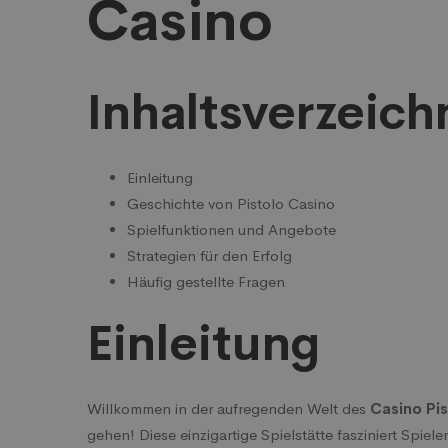
im
Casino
Pistolo
Inhaltsverzeich
Casino
Einleitung
Geschichte von Pistolo Casino
Spielfunktionen und Angebote
Strategien für den Erfolg
Häufig gestellte Fragen
Einleitung
Willkommen in der aufregenden Welt des
Casino Pis
gehen! Diese einzigartige Spielstätte fasziniert Spiel