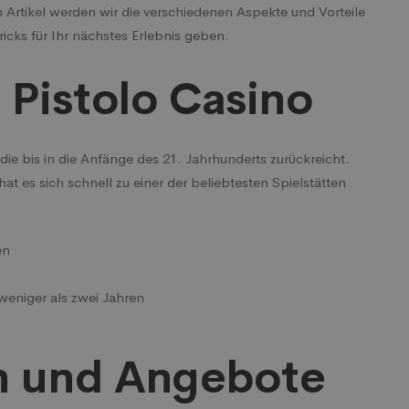
m Artikel werden wir die verschiedenen Aspekte und Vorteile
icks für Ihr nächstes Erlebnis geben.
 Pistolo Casino
die bis in die Anfänge des 21. Jahrhunderts zurückreicht.
at es sich schnell zu einer der beliebtesten Spielstätten
en
weniger als zwei Jahren
n und Angebote