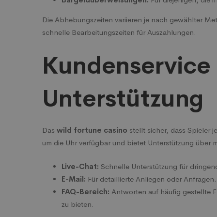
Die Abhebungszeiten variieren je nach gewählter Me
schnelle Bearbeitungszeiten für Auszahlungen.
Kundenservice
Unterstützung
Das
wild fortune casino
stellt sicher, dass Spieler 
um die Uhr verfügbar und bietet Unterstützung über 
Live-Chat:
Schnelle Unterstützung für dringen
E-Mail:
Für detaillierte Anliegen oder Anfragen.
FAQ-Bereich:
Antworten auf häufig gestellte 
zu bieten.