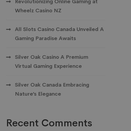
Revolutionizing Online Gaming at
Wheelz Casino NZ
All Slots Casino Canada Unveiled A
Gaming Paradise Awaits
Silver Oak Casino A Premium
Virtual Gaming Experience
Silver Oak Canada Embracing
Nature’s Elegance
Recent Comments