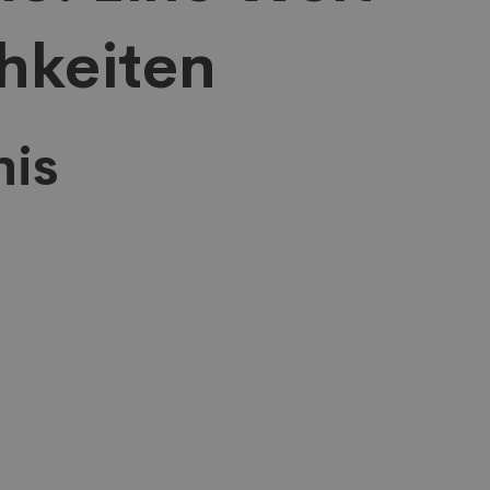
chkeiten
nis