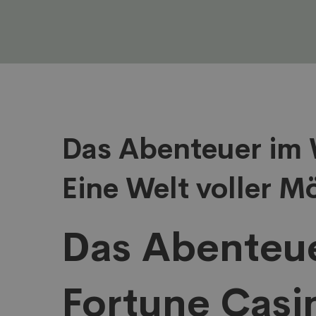
Das
Das Abenteuer im 
Eine Welt voller M
Abenteuer
Das Abenteue
im
Wild
Fortune Casi