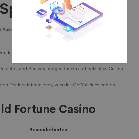
 Spiele
 Auswahl an Spielen, die sowohl neue als auch erfahrene
 von klassischen Themen bis hin zu modernen, kreativen
 Roulette, und Baccarat sorgen für ein authentisches Casino-
hten Dealern interagieren, was das Gefühl eines echten
ild Fortune Casino
Besonderheiten