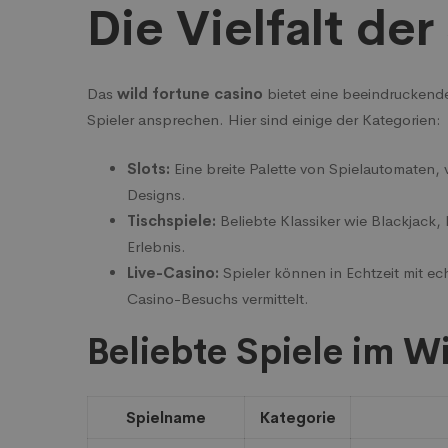
Die Vielfalt der
Das
wild fortune casino
bietet eine beeindruckende
Spieler ansprechen. Hier sind einige der Kategorien:
Slots:
Eine breite Palette von Spielautomaten,
Designs.
Tischspiele:
Beliebte Klassiker wie Blackjack,
Erlebnis.
Live-Casino:
Spieler können in Echtzeit mit ec
Casino-Besuchs vermittelt.
Beliebte Spiele im W
Spielname
Kategorie