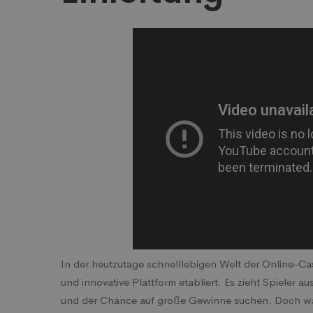
In der heutzutage schnelllebigen Welt der Online-Ca
und innovative Plattform etabliert. Es zieht Spieler a
und der Chance auf große Gewinne suchen. Doch wa