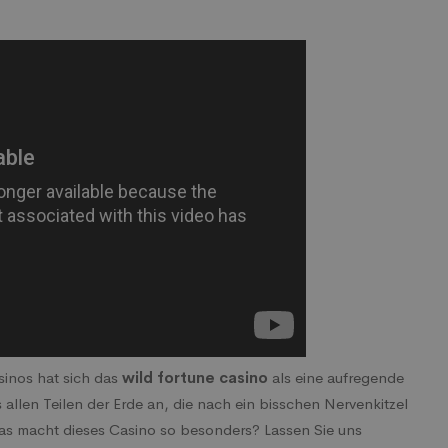
sinos hat sich das
wild fortune casino
als eine aufregende
us allen Teilen der Erde an, die nach ein bisschen Nervenkitzel
s macht dieses Casino so besonders? Lassen Sie uns