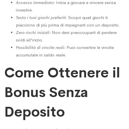
Accesso immediato:
Inizia a giocare e vincere senza
investire.
Testa i tuoi giochi preferiti:
Scopri quali giochi ti
piacciono di più prima di impegnarti con un deposito.
Zero rischi iniziali:
Non devi preoccuparti di perdere
soldi all'inizio.
Possibilità di vincite reali:
Puoi convertire le vincite
accumulate in saldo reale.
Come Ottenere il
Bonus Senza
Deposito