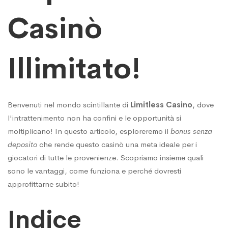
Casinò
Illimitato!
Benvenuti nel mondo scintillante di
Limitless Casino
, dove
l'intrattenimento non ha confini e le opportunità si
moltiplicano! In questo articolo, esploreremo il
bonus senza
deposito
che rende questo casinò una meta ideale per i
giocatori di tutte le provenienze. Scopriamo insieme quali
sono le vantaggi, come funziona e perché dovresti
approfittarne subito!
Indice