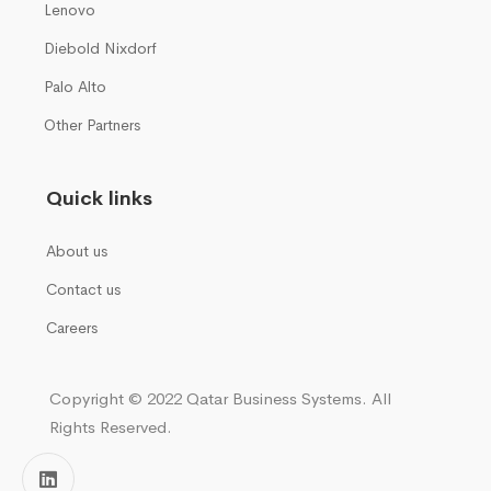
Lenovo
Diebold Nixdorf
Palo Alto
Other Partners
Quick links
About us
Contact us
Careers
Copyright © 2022 Qatar Business Systems. All
Rights Reserved.