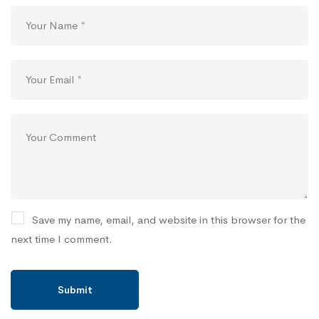
Save my name, email, and website in this browser for the
next time I comment.