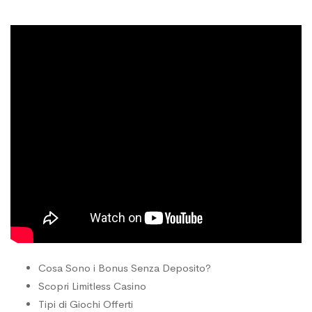
Cosa Sono i Bonus Senza Deposito?
Scopri Limitless Casino
Tipi di Giochi Offerti