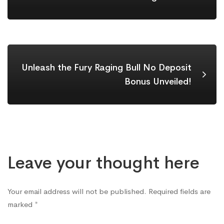
Unleash the Fury Raging Bull No Deposit
Bonus Unveiled!
Leave your thought here
Your email address will not be published.
Required fields are
marked
*