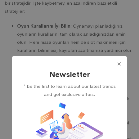
bir stratejidir. İşte kaybetmeyi en aza indiren bazı etkili
stratejiler:
Oyun Kurallarını İyi Bilin:
Oynamayı planladığınız
oyunların kurallarını tam olarak anladığınızdan emin
olun. Hem masa oyunları hem de slot makineleri için
kuralların bilinmesi, kayıpları azaltmanıza yardımcı olur.
Bütçe Belirleyin:
Oynayacağınız toplam miktarı
belirleyerek işleme başlayın. Bütçenizi
Newsletter
oluşturduğunuzda, bu sınırı aşmamaya dikkat edin,
böylece kayıplarınızı kontrol altında tutabilirsiniz.
* Be the first to learn about our latest trends
Aklınızı Kullanarak Taktik Geliştirin:
Oyunlarda
and get exclusive offers.
kullanacağınız stratejiler geliştirin. Örneğin, blackjack
oynarken kart sayma veya pokerde pozisyonunuzu
değerlendirme gibi taktikler, kayıplarınızı azaltabilir.
Bonusları Akıllıca Kullanın:
Hoşgeldin bonusu
gibi
teklifleri iyi analiz edin. Hangi oyunlarda daha fazla
kazanç sağlanabileceğini ve bonus şartlarını öğrenerek