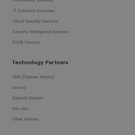
IT Solutions Servicess
Cloud Security Services
Security Intelligence Services
SIEM Services
Technology Partners
IBM (Platinum Partner)
Lenovo
Diebold Nixdorf
Palo Alto
Other Partners