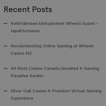
Recent Posts
Kehittämisen kiintopisteet Wheelz Suomi -
tapahtumassa
Revolutionizing Online Gaming at Wheelz
Casino NZ
All Slots Casino Canada Unveiled A Gaming
Paradise Awaits
Silver Oak Casino A Premium Virtual Gaming
Experience