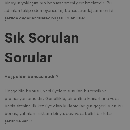
bir oyun yaklaşımının benimsenmesi gerekmektedir. Bu
adımları takip eden oyuncular, bonus avantajlarını en iyi
şekilde değerlendirerek başarılı olabilirler.
Sık Sorulan
Sorular
Hoşgeldin bonusu nedir?
Hoşgeldin bonusu, yeni üyelere sunulan bir teşvik ve
promosyon aracıdır. Genellikle, bir online kumarhane veya
bahis sitesine ilk kez üye olan kullanıcılar için geçerli olan bu
bonus, yatırılan miktarın bir yüzdesi veya belirli bir tutar
şeklinde verilir.