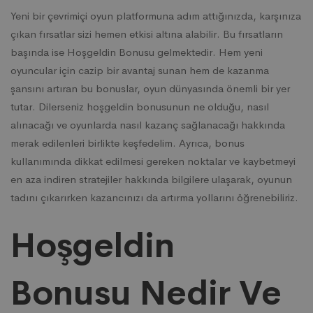
Yeni bir çevrimiçi oyun platformuna adım attığınızda, karşınıza
çıkan fırsatlar sizi hemen etkisi altına alabilir. Bu fırsatların
başında ise Hoşgeldin Bonusu gelmektedir. Hem yeni
oyuncular için cazip bir avantaj sunan hem de kazanma
şansını artıran bu bonuslar, oyun dünyasında önemli bir yer
tutar. Dilerseniz hoşgeldin bonusunun ne olduğu, nasıl
alınacağı ve oyunlarda nasıl kazanç sağlanacağı hakkında
merak edilenleri birlikte keşfedelim. Ayrıca, bonus
kullanımında dikkat edilmesi gereken noktalar ve kaybetmeyi
en aza indiren stratejiler hakkında bilgilere ulaşarak, oyunun
tadını çıkarırken kazancınızı da artırma yollarını öğrenebiliriz.
Hoşgeldin
Bonusu Nedir Ve