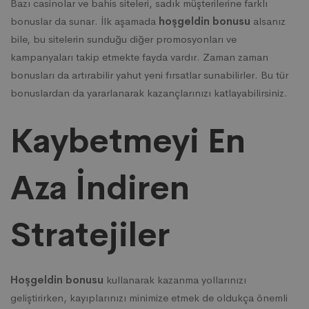
Bazı casinolar ve bahis siteleri, sadık müşterilerine farklı
bonuslar da sunar. İlk aşamada
hoşgeldin bonusu
alsanız
bile, bu sitelerin sunduğu diğer promosyonları ve
kampanyaları takip etmekte fayda vardır. Zaman zaman
bonusları da artırabilir yahut yeni fırsatlar sunabilirler. Bu tür
bonuslardan da yararlanarak kazançlarınızı katlayabilirsiniz.
Kaybetmeyi En
Aza İndiren
Stratejiler
Hoşgeldin bonusu
kullanarak kazanma yollarınızı
geliştirirken, kayıplarınızı minimize etmek de oldukça önemli